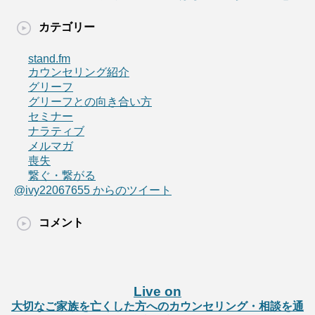
カテゴリー
stand.fm
カウンセリング紹介
グリーフ
グリーフとの向き合い方
セミナー
ナラティブ
メルマガ
喪失
繋ぐ・繋がる
@ivy22067655 からのツイート
コメント
Live on
大切なご家族を亡くした方へのカウンセリング・相談を通