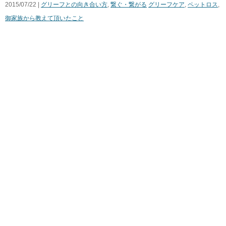
2015/07/22 |
グリーフとの向き合い方
,
繋ぐ・繋がる
グリーフケア
,
ペットロス
,
御家族から教えて頂いたこと