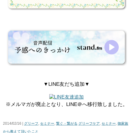
▼LINE友だち追加▼
※メルマガが廃止となり、LINE＠へ移行致しました。
2014/02/16 |
グリーフ
,
セミナー
,
繋ぐ・繋がる
グリーフケア
,
セミナー
,
御家族
から教えて頂いたこと