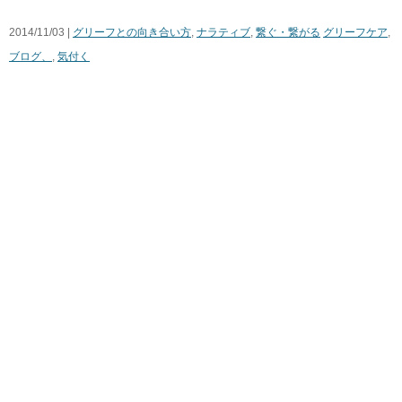
2014/11/03 |
グリーフとの向き合い方
,
ナラティブ
,
繋ぐ・繋がる
グリーフケア
,
ブログ、
,
気付く