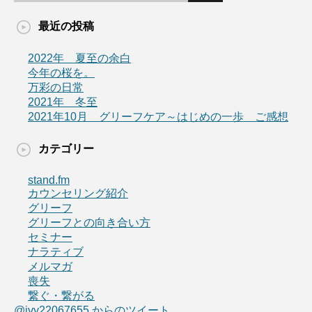
最近の投稿
2022年 夏至の余白
今年の桜を。
万彩の日常
2021年 冬至
2021年10月 グリーフケア～はじめの一歩 ご感想
カテゴリー
stand.fm
カウンセリング紹介
グリーフ
グリーフとの向き合い方
セミナー
ナラティブ
メルマガ
喪失
繋ぐ・繋がる
@ivy22067655 からのツイート