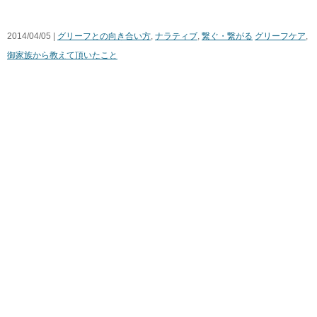
2014/04/05 |
グリーフとの向き合い方
,
ナラティブ
,
繋ぐ・繋がる
グリーフケア
,
御家族から教えて頂いたこと