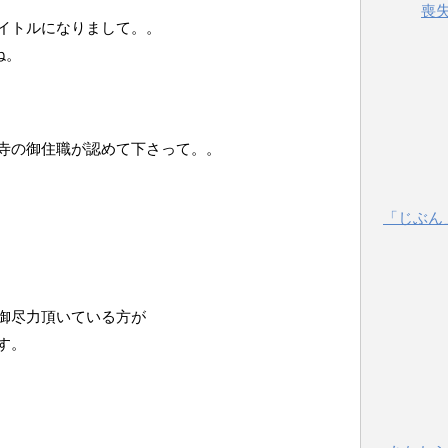
喪
イトルになりまして。。
ね。
寺の御住職が認めて下さって。。
「じぶん
御尽力頂いている方が
す。