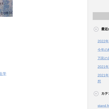
最近
202
今年の
万彩の
2021
生学
202
想
カテ
stand.