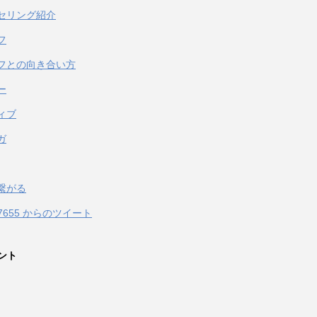
セリング紹介
フ
フとの向き合い方
ー
ィブ
ガ
繋がる
067655 からのツイート
ント