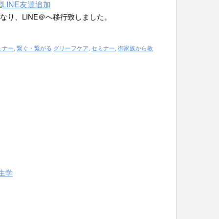
なり、LINE＠へ移行致しました。
ミナー
,
繋ぐ・繋がる
グリーフケア
,
セミナー
,
御家族から教
生学