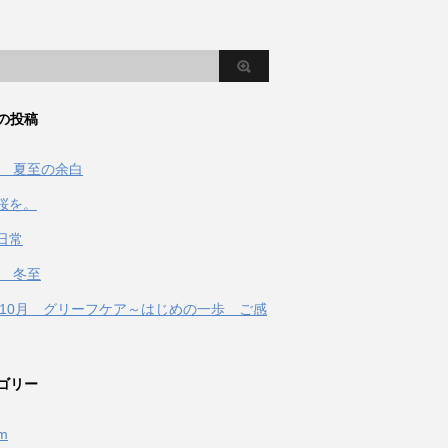
の投稿
2年 夏至の余白
桜を。
日常
年 冬至
1年10月 グリーフケア～はじめの一歩 ご感
ゴリー
fm