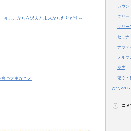
カウン
グリー
 ~今ここからを過去と未来から創りだす～
グリー
セミナ
ナラテ
メルマ
喪失
繋ぐ・
が育つ大事なこと
@ivy22
コメ