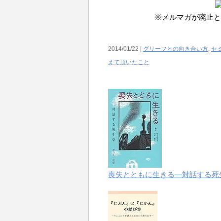
※メルマガが廃止と
2014/01/22 |
グリーフとの向き合い方
,
セ
えて頂いたこと
喪失とともに生きる―対話する死