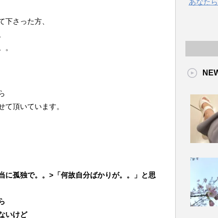
あなたら
て下さった方、
。
。。
NE
ら
せて頂いています。
当に孤独で。。>「何故自分ばかりが。。」と思
ら
ないけど