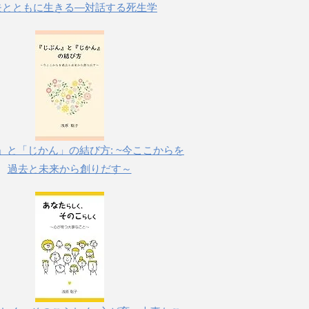
失とともに生きる―対話する死生学
」と「じかん」の結び方: ~今ここからを
過去と未来から創りだす～