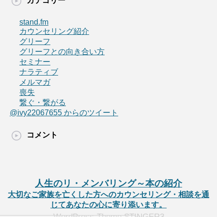
カテゴリー
stand.fm
カウンセリング紹介
グリーフ
グリーフとの向き合い方
セミナー
ナラティブ
メルマガ
喪失
繋ぐ・繋がる
@ivy22067655 からのツイート
コメント
人生のリ・メンバリング～本の紹介
大切なご家族を亡くした方へのカウンセリング・相談を通
じてあなたの心に寄り添います。
WordPress-Theme STINGER3