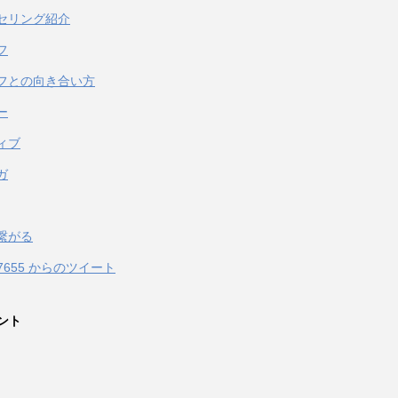
セリング紹介
フ
フとの向き合い方
ー
ィブ
ガ
繋がる
067655 からのツイート
ント