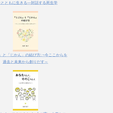
失とともに生きる―対話する死生学
」と「じかん」の結び方: ~今ここからを
過去と未来から創りだす～