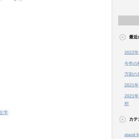
最近
202
今年の
万彩の
2021
202
想
生学
カテ
stand.