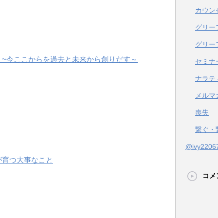
カウン
グリー
グリー
 ~今ここからを過去と未来から創りだす～
セミナ
ナラテ
メルマ
喪失
繋ぐ・
@ivy22
が育つ大事なこと
コメ