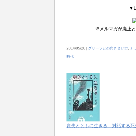
▼
※メルマガが廃止と
2014/05/26 |
グリーフとの向き合い方
,
ナ
時代
喪失とともに生きる―対話する死