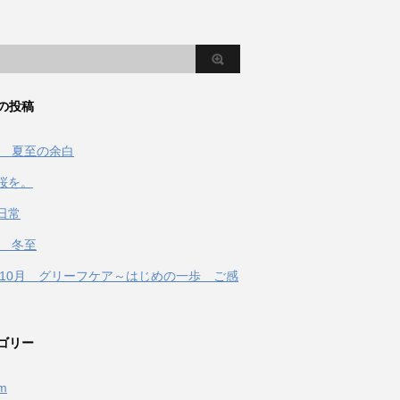
の投稿
2年 夏至の余白
桜を。
日常
年 冬至
1年10月 グリーフケア～はじめの一歩 ご感
ゴリー
fm