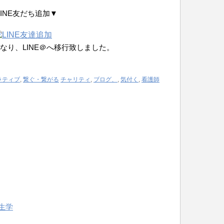
LINE友だち追加▼
なり、LINE＠へ移行致しました。
ラティブ
,
繋ぐ・繋がる
チャリティ
,
ブログ、
,
気付く
,
看護師
生学