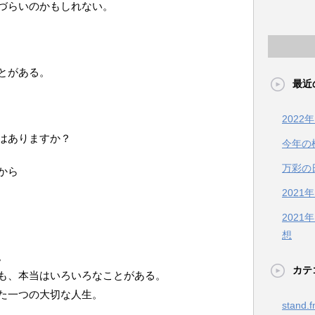
づらいのかもしれない。
とがある。
最近
202
はありますか？
今年の
万彩の
から
2021
202
想
。
カテ
も、本当はいろいろなことがある。
た一つの大切な人生。
stand.