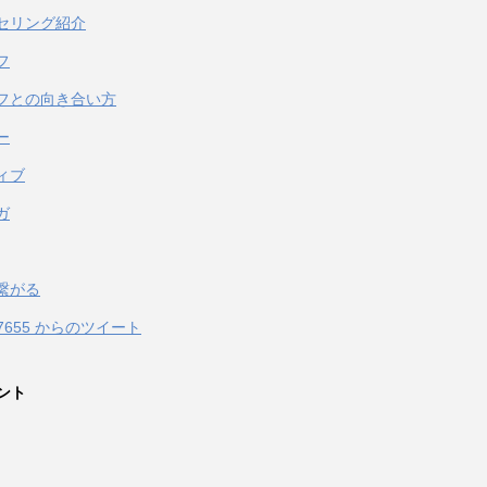
セリング紹介
フ
フとの向き合い方
ー
ィブ
ガ
繋がる
067655 からのツイート
ント