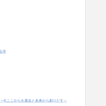
生学
 ~今ここからを過去と未来から創りだす～