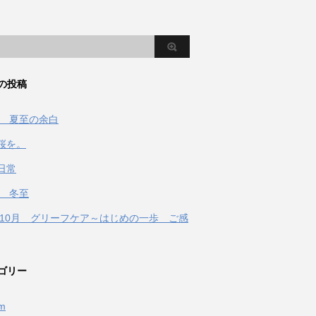
の投稿
2年 夏至の余白
桜を。
日常
年 冬至
1年10月 グリーフケア～はじめの一歩 ご感
ゴリー
fm