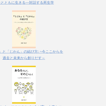
失とともに生きる―対話する死生学
」と「じかん」の結び方: ~今ここからを
過去と未来から創りだす～