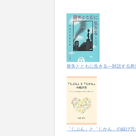
喪失とともに生きる―対話する死
「じぶん」と「じかん」の結び方: