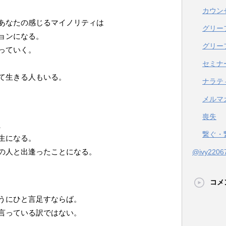
カウン
あなたの感じるマイノリティは
グリー
ョンになる。
グリー
っていく。
セミナ
て生きる人もいる。
ナラテ
メルマ
喪失
、
繋ぐ・
生になる。
の人と出逢ったことになる。
@ivy22
コメ
うにひと言足すならば。
言っている訳ではない。