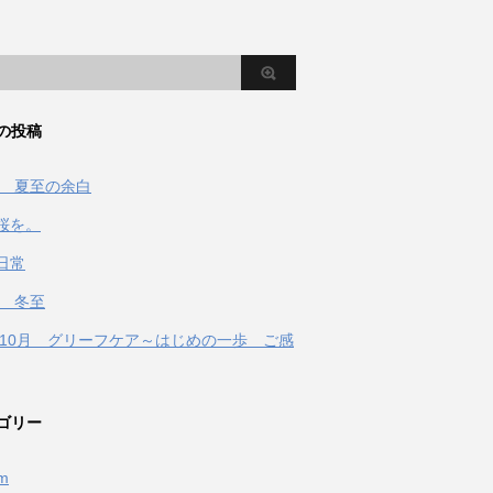
の投稿
2年 夏至の余白
桜を。
日常
年 冬至
1年10月 グリーフケア～はじめの一歩 ご感
ゴリー
fm