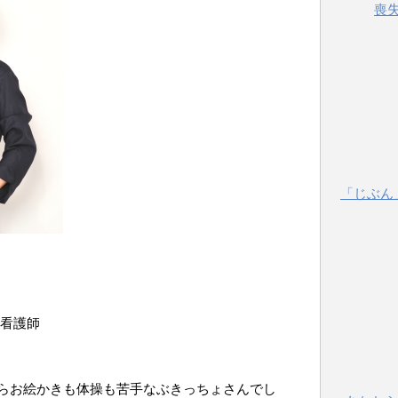
喪
「じぶん
・看護師
らお絵かきも体操も苦手なぶきっちょさんでし