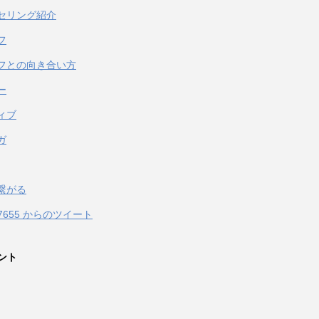
セリング紹介
フ
フとの向き合い方
ー
ィブ
ガ
繋がる
067655 からのツイート
ント