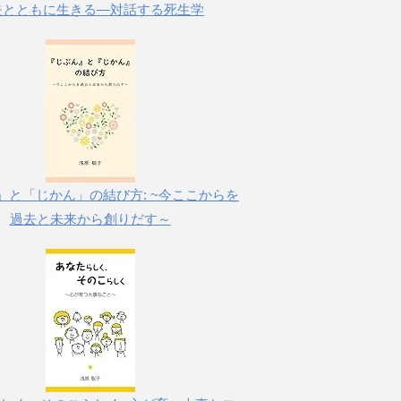
失とともに生きる―対話する死生学
」と「じかん」の結び方: ~今ここからを
過去と未来から創りだす～