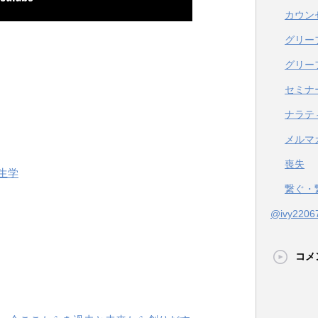
カウン
グリー
グリー
セミナ
ナラテ
メルマ
喪失
生学
繋ぐ・
@ivy22
コメ