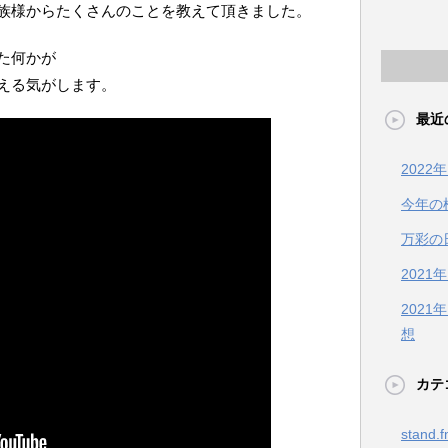
族様からたくさんのことを教えて頂きました。
た何かが
える気がします。
最近
202
今年の
万彩の
2021
202
想
カテ
stand.