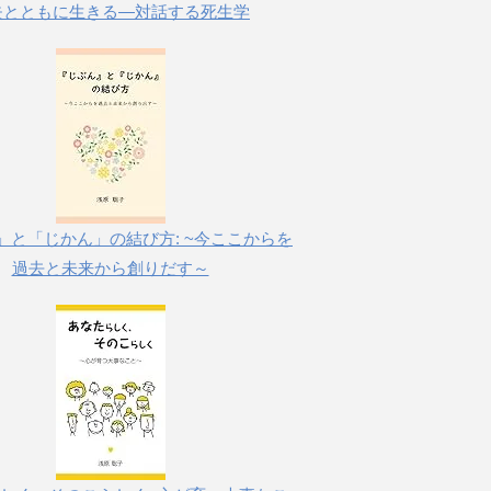
失とともに生きる―対話する死生学
」と「じかん」の結び方: ~今ここからを
過去と未来から創りだす～