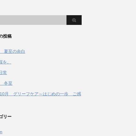
の投稿
2年 夏至の余白
桜を。
日常
年 冬至
1年10月 グリーフケア～はじめの一歩 ご感
ゴリー
fm