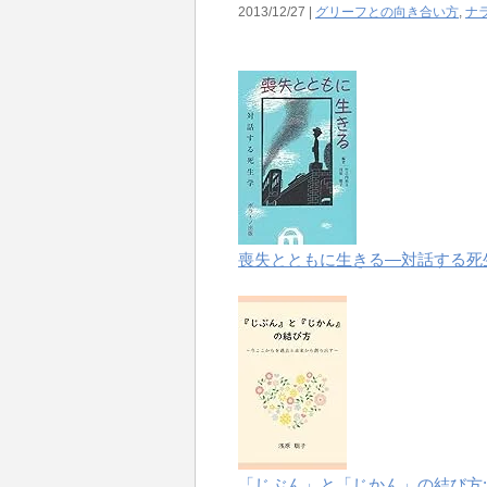
2013/12/27 |
グリーフとの向き合い方
,
ナ
喪失とともに生きる―対話する死
「じぶん」と「じかん」の結び方: