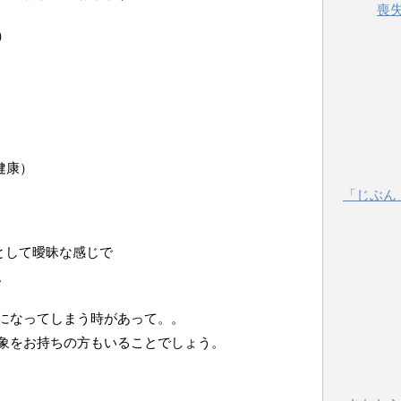
喪
康）
）
な健康）
「じぶん
として曖昧な感じで
。
になってしまう時があって。。
象をお持ちの方もいることでしょう。