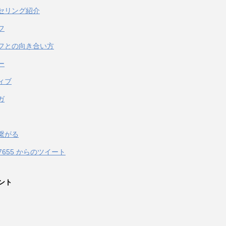
セリング紹介
フ
フとの向き合い方
ー
ィブ
ガ
繋がる
067655 からのツイート
ント