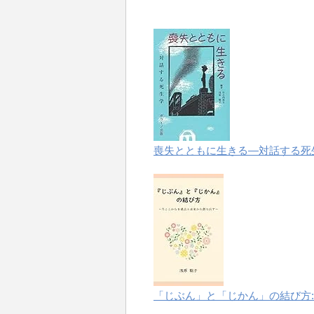
喪失とともに生きる―対話する死
「じぶん」と「じかん」の結び方: