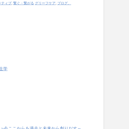
ラティブ
,
繋ぐ・繋がる
グリーフケア
,
ブログ、
生学
 ~今ここからを過去と未来から創りだす～