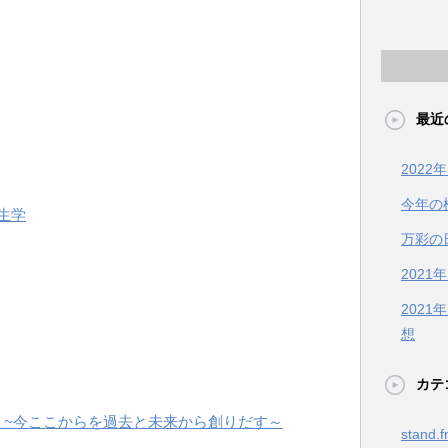
最近
202
今年の
生学
万彩の
2021
202
想
カテ
 ~今ここからを過去と未来から創りだす～
stand.