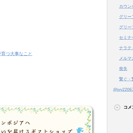
カウン
グリー
グリー
セミナ
ナラテ
が育つ大事なこと
メルマ
喪失
繋ぐ・
@ivy22
コメ