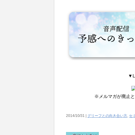
▼
※メルマガが廃止と
2014/10/31 |
グリーフとの向き合い方
,
セ