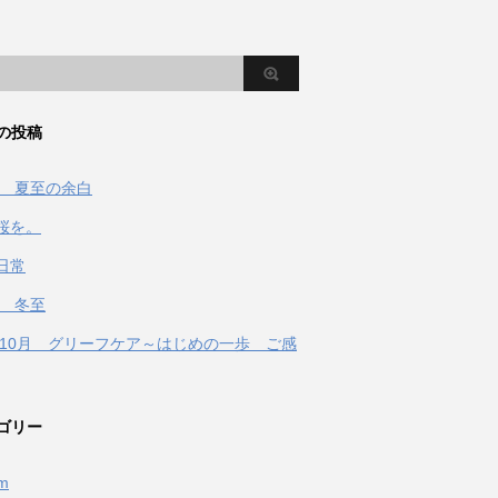
の投稿
2年 夏至の余白
桜を。
日常
年 冬至
1年10月 グリーフケア～はじめの一歩 ご感
ゴリー
fm