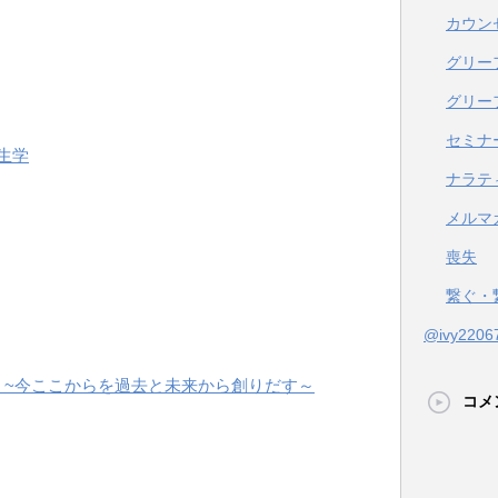
カウン
グリー
グリー
セミナ
生学
ナラテ
メルマ
喪失
繋ぐ・
@ivy22
 ~今ここからを過去と未来から創りだす～
コメ