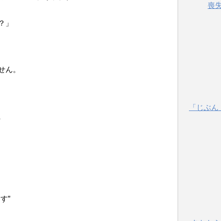
喪
？」
せん。
「じぶん
、
す”