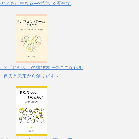
失とともに生きる―対話する死生学
」と「じかん」の結び方: ~今ここからを
過去と未来から創りだす～