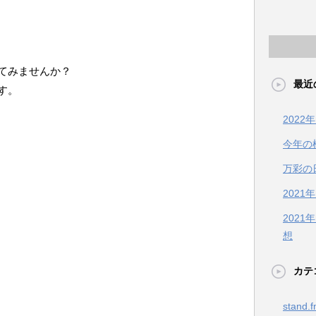
てみませんか？
最近
す。
202
今年の
万彩の
2021
202
想
カテ
stand.