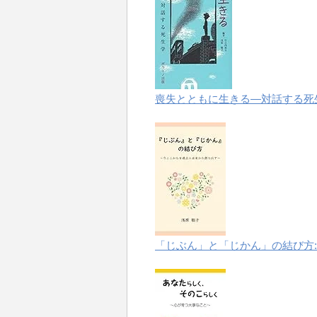
喪失とともに生きる―対話する死
「じぶん」と「じかん」の結び方: