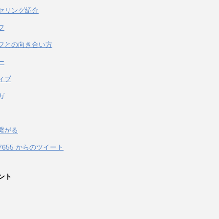
セリング紹介
フ
フとの向き合い方
ー
ィブ
ガ
繋がる
067655 からのツイート
ント